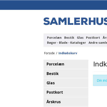
Porcelæn
Bestik
Glas
Postkort
År
Bøger - Blade - Kataloger
Andre saml
Forside
/
Indkøbskurv
Ind
Porcelæn
Bestik
Din in
Glas
Postkort
Årskrus