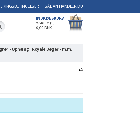
VERINGSBETINGELSER
SÅDAN HANDLER DU
INDKØBSKURV
VARER: (0)
0,00 DKK
grør - Ophæng
Royale Bøger - m.m.