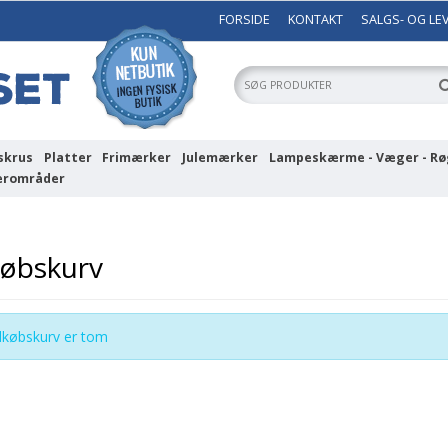
FORSIDE
KONTAKT
SALGS- OG LE
skrus
Platter
Frimærker
Julemærker
Lampeskærme - Væger - Rø
erområder
købskurv
dkøbskurv er tom