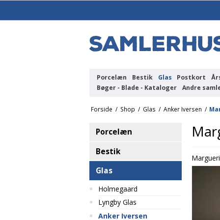
Porcelæn
Bestik
Glas
Postkort
År
Bøger - Blade - Kataloger
Andre saml
Forside
/
Shop
/
Glas
/
Anker Iversen
/
Ma
Mar
Porcelæn
Bestik
Margueri
Glas
Holmegaard
Lyngby Glas
Anker Iversen