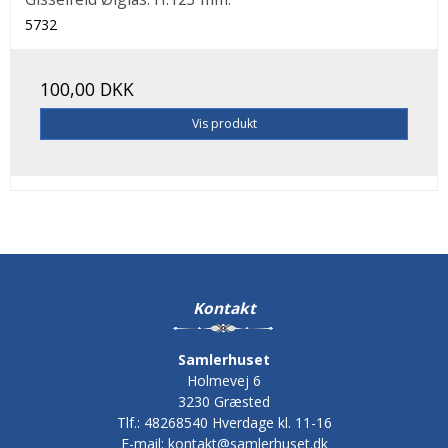
5732
100,00 DKK
Vis produkt
Kontakt
Samlerhuset
Holmevej 6
3230 Græsted
Tlf.
:
48268540 Hverdage kl. 11-16
E-mail
:
kontakt@samlerhuset.dk