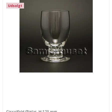
Udsolgt
Gisselfeld Ølglas. H:123 mm.