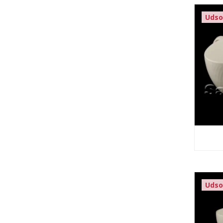
Udso
Udso