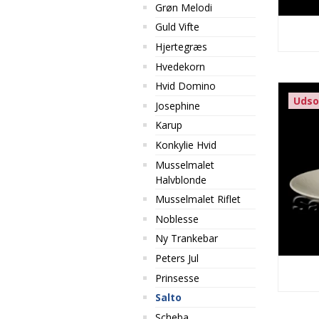
Grøn Melodi
Guld Vifte
Hjertegræs
Hvedekorn
Hvid Domino
Udso
Josephine
Karup
Konkylie Hvid
Musselmalet
Halvblonde
Musselmalet Riflet
Noblesse
Ny Trankebar
Peters Jul
Prinsesse
Salto
Scheba