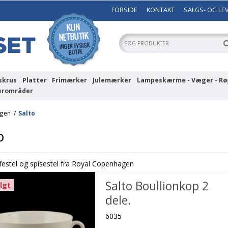
FORSIDE
KONTAKT
SALGS- OG LE
skrus
Platter
Frimærker
Julemærker
Lampeskærme - Væger - Rø
erområder
agen
/
Salto
o
ffestel og spisestel fra Royal Copenhagen
Salto Boullionkop 2
lgt
dele.
6035