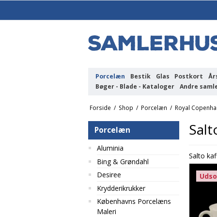
Porcelæn
Bestik
Glas
Postkort
År
Bøger - Blade - Kataloger
Andre saml
Forside
/
Shop
/
Porcelæn
/
Royal Copenh
Salt
Porcelæn
Aluminia
Salto ka
Bing & Grøndahl
Desiree
Udso
Krydderikrukker
Københavns Porcelæns
Maleri