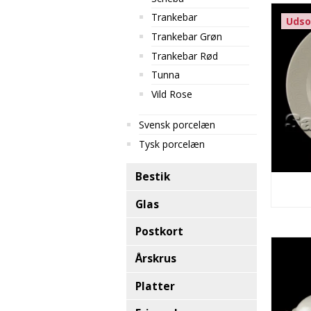
Trankebar
Udso
Trankebar Grøn
Trankebar Rød
Tunna
Vild Rose
Svensk porcelæn
Tysk porcelæn
Bestik
Glas
Postkort
Årskrus
Platter