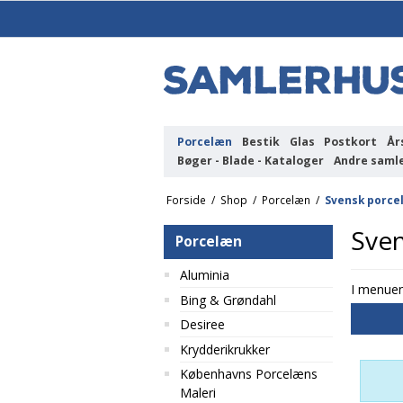
Porcelæn
Bestik
Glas
Postkort
År
Bøger - Blade - Kataloger
Andre saml
Forside
/
Shop
/
Porcelæn
/
Svensk porce
Sve
Porcelæn
Aluminia
I menuen
Bing & Grøndahl
Desiree
Krydderikrukker
Københavns Porcelæns
Maleri