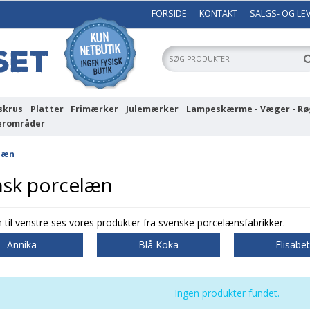
FORSIDE
KONTAKT
SALGS- OG LE
skrus
Platter
Frimærker
Julemærker
Lampeskærme - Væger - Rø
erområder
læn
nsk porcelæn
 til venstre ses vores produkter fra svenske porcelænsfabrikker.
Annika
Blå Koka
Elisabe
Ingen produkter fundet.