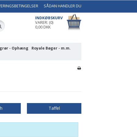
VERINGSBETINGELSER
SÅDAN HANDLER DU
INDKØBSKURV
VARER: (0)
0,00 DKK
grør - Ophæng
Royale Bøger - m.m.
th
Taffel