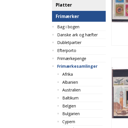
Platter
Frimærker
Bag i bogen
Danske ark og hæfter
Dubletpartier
Efterporto
Frimærkepenge
Frimærkesamlinger
Afrika
Albanien
Australien
Baltikum
Belgien
Bulgarien
Cypern