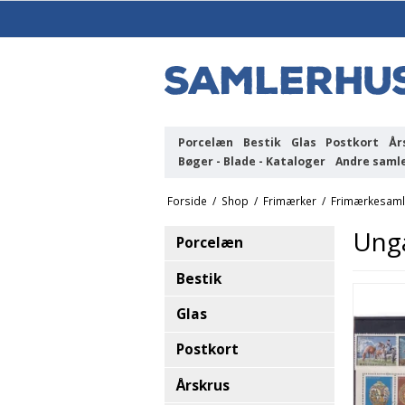
Porcelæn
Bestik
Glas
Postkort
År
Bøger - Blade - Kataloger
Andre saml
Forside
/
Shop
/
Frimærker
/
Frimærkesaml
Ung
Porcelæn
Bestik
Glas
Postkort
Årskrus