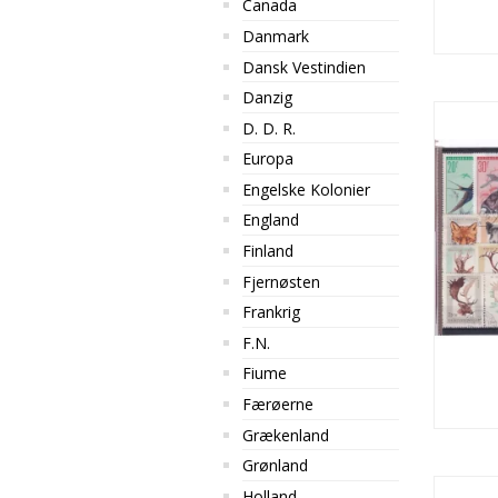
Canada
Danmark
Dansk Vestindien
Danzig
D. D. R.
Europa
Engelske Kolonier
England
Finland
Fjernøsten
Frankrig
F.N.
Fiume
Færøerne
Grækenland
Grønland
Holland