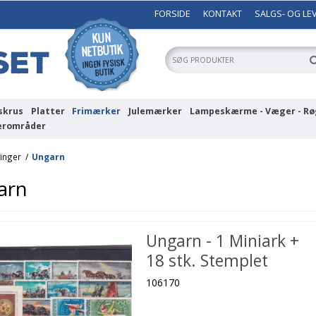
FORSIDE
KONTAKT
SALGS- OG LE
skrus
Platter
Frimærker
Julemærker
Lampeskærme - Væger - Rø
erområder
inger
/
Ungarn
arn
Ungarn - 1 Miniark +
18 stk. Stemplet
106170