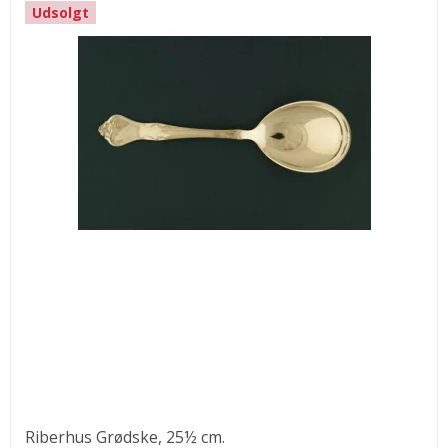
Udsolgt
Riberhus Grødske, 25½ cm.