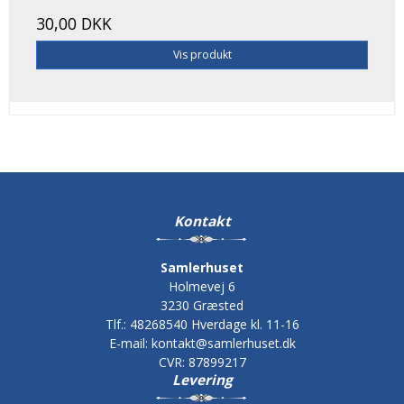
30,00 DKK
Vis produkt
Kontakt
Samlerhuset
Holmevej 6
3230 Græsted
Tlf.
:
48268540 Hverdage kl. 11-16
E-mail
:
kontakt@samlerhuset.dk
CVR
:
87899217
Levering