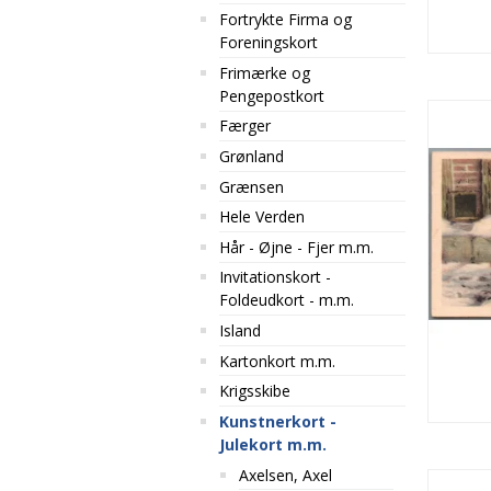
Fortrykte Firma og
Foreningskort
Frimærke og
Pengepostkort
Færger
Grønland
Grænsen
Hele Verden
Hår - Øjne - Fjer m.m.
Invitationskort -
Foldeudkort - m.m.
Island
Kartonkort m.m.
Krigsskibe
Kunstnerkort -
Julekort m.m.
Axelsen, Axel