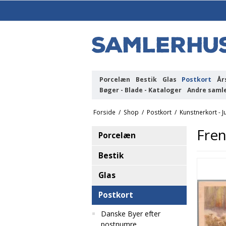
Porcelæn
Bestik
Glas
Postkort
År
Bøger - Blade - Kataloger
Andre saml
Forside
/
Shop
/
Postkort
/
Kunstnerkort - J
Fren
Porcelæn
Bestik
Glas
Postkort
Danske Byer efter
postnumre