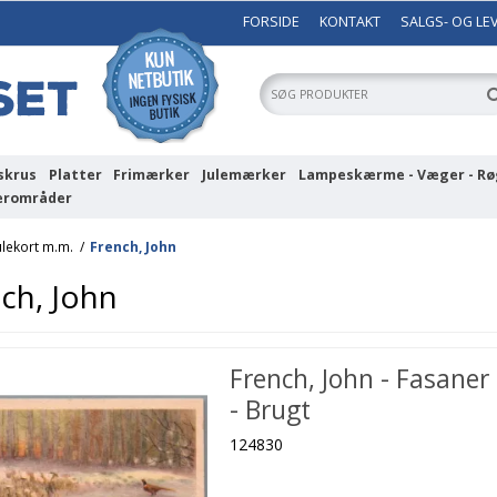
FORSIDE
KONTAKT
SALGS- OG LE
skrus
Platter
Frimærker
Julemærker
Lampeskærme - Væger - Rø
erområder
ulekort m.m.
/
French, John
ch, John
French, John - Fasaner
- Brugt
124830