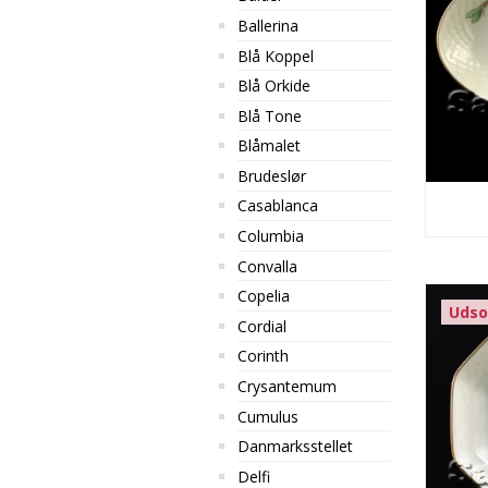
Ballerina
Blå Koppel
Blå Orkide
Blå Tone
Blåmalet
Brudeslør
Casablanca
Columbia
Convalla
Copelia
Udso
Cordial
Corinth
Crysantemum
Cumulus
Danmarksstellet
Delfi