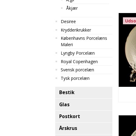
Åkjær
Udso
Desiree
Krydderikrukker
Københavns Porcelæns
Maleri
Lyngby Porcelæn
Royal Copenhagen
Svensk porcelæn
Tysk porcelæn
Bestik
Glas
Postkort
Årskrus