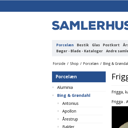
Porcelæn
Bestik
Glas
Postkort
År
Bøger - Blade - Kataloger
Andre saml
Forside
/
Shop
/
Porcelæn
/
Bing & Grønda
Frig
Porcelæn
Aluminia
Frigga, k
Bing & Grøndahl
Frigga .
Antonius
Apollon
Årestrup
Balder