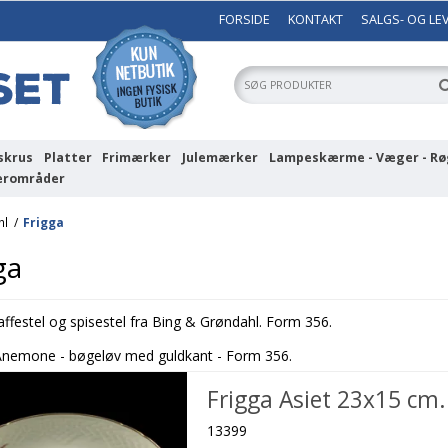
FORSIDE
KONTAKT
SALGS- OG LE
skrus
Platter
Frimærker
Julemærker
Lampeskærme - Væger - Rø
erområder
hl
/
Frigga
ga
affestel og spisestel fra Bing & Grøndahl. Form 356.
 Anemone - bøgeløv med guldkant - Form 356.
Frigga Asiet 23x15 cm.
13399