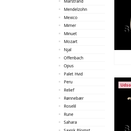
Marstrand
Mendelzohn
Mexico
Mimer
Minuet
Mozart
Njal
Offenbach
Opus
Palet Hvid
Peru
Udso
Relief
Rønnebær
Roselil
Rune
Sahara
Saxisk Blomst