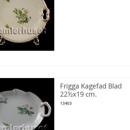
Frigga Kagefad Blad
22½x19 cm.
13403