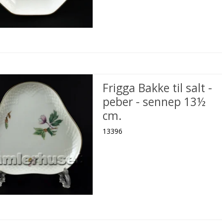
Frigga Bakke til salt -
peber - sennep 13½
cm.
13396