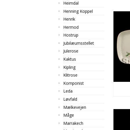
Heimdal
Henning Koppel
Henrik
Hermod
Hostrup
Jubilæumsstellet
Julerose
Kaktus
Kipling
Klitrose
Komponist
Leda
Løvfald
Mælkevejen
Måge
Marrakech