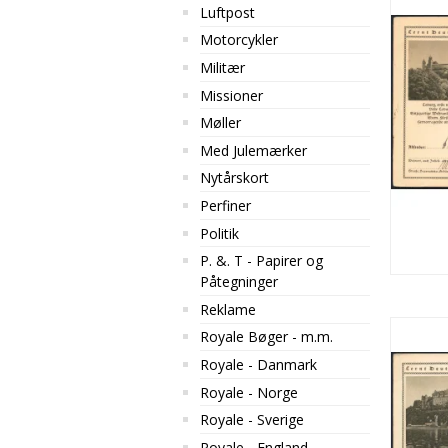
Luftpost
Motorcykler
Militær
Missioner
Møller
Med Julemærker
Nytårskort
Perfiner
Politik
P. &. T - Papirer og
Påtegninger
Reklame
Royale Bøger - m.m.
Royale - Danmark
Royale - Norge
Royale - Sverige
Royale - England