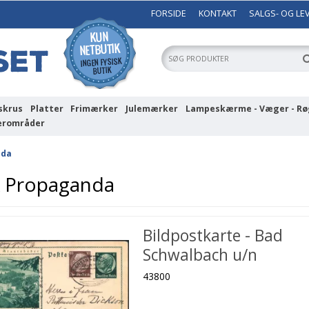
FORSIDE
KONTAKT
SALGS- OG LE
skrus
Platter
Frimærker
Julemærker
Lampeskærme - Væger - Rø
erområder
nda
k Propaganda
Bildpostkarte - Bad
Schwalbach u/n
43800