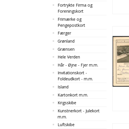
Fortrykte Firma og
Foreningskort
Frimærke og
Pengepostkort
Færger
Grønland
Grænsen
Hele Verden
Hår - Øjne - Fjer m.m.
Invitationskort -
Foldeudkort - m.m.
Island
Kartonkort m.m.
Krigsskibe
Kunstnerkort - Julekort
m.m.
Luftskibe