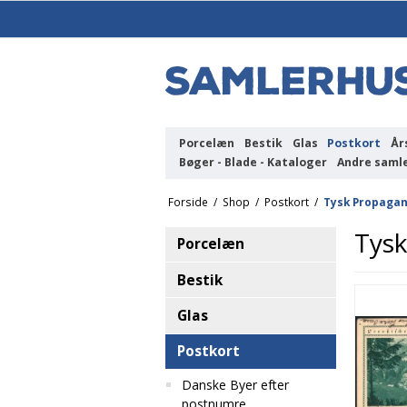
Porcelæn
Bestik
Glas
Postkort
År
Bøger - Blade - Kataloger
Andre saml
Forside
/
Shop
/
Postkort
/
Tysk Propaga
Tys
Porcelæn
Bestik
Glas
Postkort
Danske Byer efter
postnumre