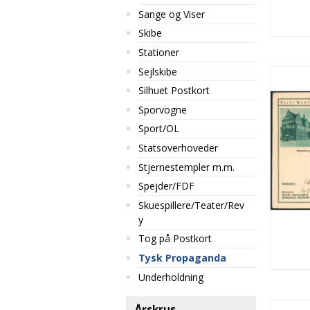
Sange og Viser
Skibe
Stationer
Sejlskibe
Silhuet Postkort
Sporvogne
Sport/OL
Statsoverhoveder
Stjernestempler m.m.
Spejder/FDF
Skuespillere/Teater/Rev
y
Tog på Postkort
Tysk Propaganda
Underholdning
Årskrus