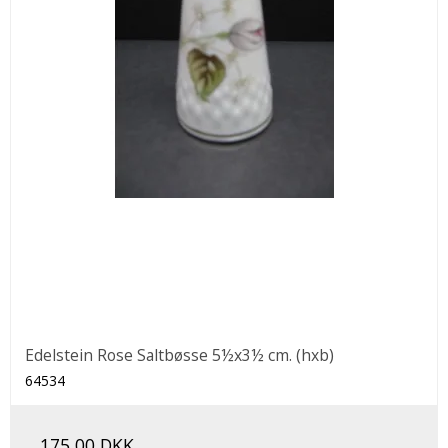
Edelstein Rose Saltbøsse 5½x3½ cm. (hxb)
64534
175,00 DKK