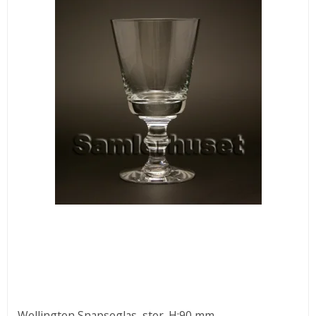
Wellington Snapseglas, stor. H:90 mm.