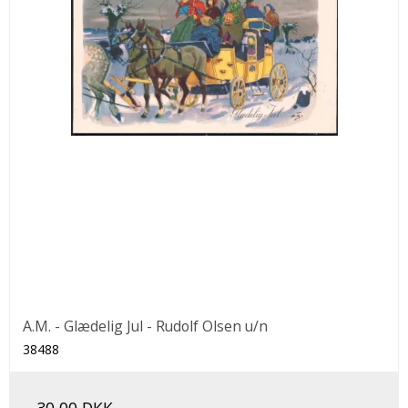
A.M. - Glædelig Jul - Rudolf Olsen u/n
38488
30,00 DKK