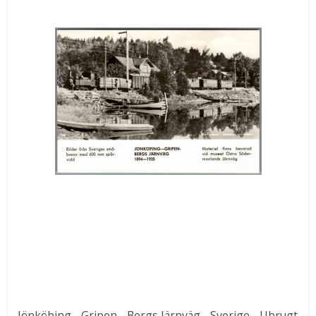
Jönköbing - Gripen - Bergs Järnväg - Sverige - Ubrugt