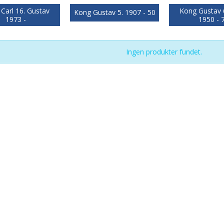
Carl 16. Gustav
Kong Gustav 6
Kong Gustav 5. 1907 - 50
1973 -
1950 - 
Ingen produkter fundet.