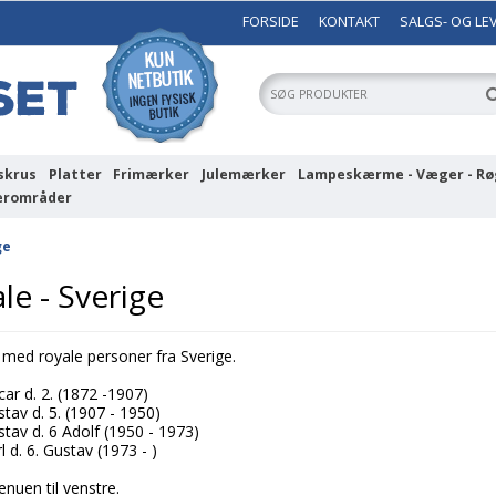
FORSIDE
KONTAKT
SALGS- OG LE
skrus
Platter
Frimærker
Julemærker
Lampeskærme - Væger - Rø
erområder
ge
le - Sverige
 med royale personer fra Sverige.
ar d. 2. (1872 -1907)
tav d. 5. (1907 - 1950)
tav d. 6 Adolf (1950 - 1973)
 d. 6. Gustav (1973 - )
nuen til venstre.