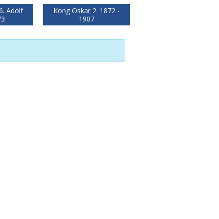
. Adolf
Kong Oskar 2. 1872 -
73
1907