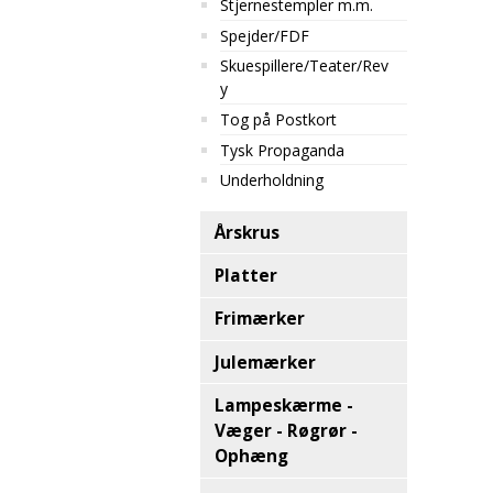
Stjernestempler m.m.
Spejder/FDF
Skuespillere/Teater/Rev
y
Tog på Postkort
Tysk Propaganda
Underholdning
Årskrus
Platter
Frimærker
Julemærker
Lampeskærme -
Væger - Røgrør -
Ophæng