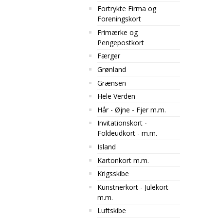
Fortrykte Firma og
Foreningskort
Frimærke og
Pengepostkort
Færger
Grønland
Grænsen
Hele Verden
Hår - Øjne - Fjer m.m.
Invitationskort -
Foldeudkort - m.m.
Island
Kartonkort m.m.
Krigsskibe
Kunstnerkort - Julekort
m.m.
Luftskibe