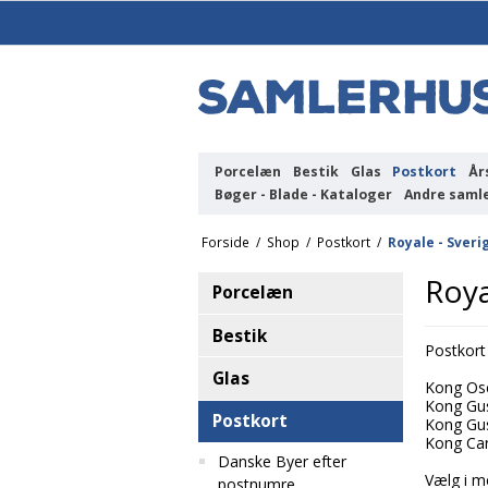
Porcelæn
Bestik
Glas
Postkort
År
Bøger - Blade - Kataloger
Andre saml
Forside
/
Shop
/
Postkort
/
Royale - Sveri
Roya
Porcelæn
Bestik
Postkort
Glas
Kong Osc
Kong Gus
Postkort
Kong Gus
Kong Carl
Danske Byer efter
Vælg i me
postnumre