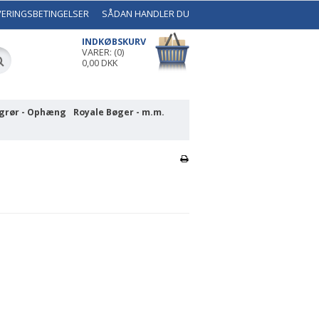
VERINGSBETINGELSER
SÅDAN HANDLER DU
INDKØBSKURV
VARER: (0)
0,00 DKK
grør - Ophæng
Royale Bøger - m.m.