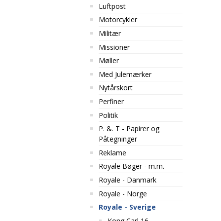
Luftpost
Motorcykler
Militær
Missioner
Møller
Med Julemærker
Nytårskort
Perfiner
Politik
P. &. T - Papirer og
Påtegninger
Reklame
Royale Bøger - m.m.
Royale - Danmark
Royale - Norge
Royale - Sverige
Kong Carl 16.