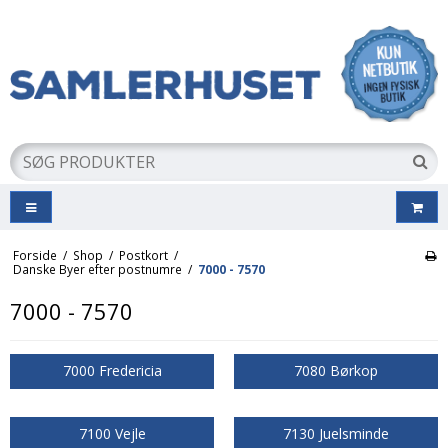
Forside
/
Shop
/
Postkort
/
Danske Byer efter postnumre
/
7000 - 7570
7000 - 7570
7000 Fredericia
7080 Børkop
7100 Vejle
7130 Juelsminde