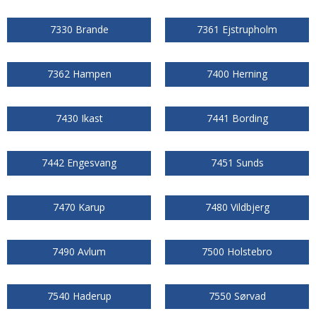
7330 Brande
7361 Ejstrupholm
7362 Hampen
7400 Herning
7430 Ikast
7441 Bording
7442 Engesvang
7451 Sunds
7470 Karup
7480 Vildbjerg
7490 Avlum
7500 Holstebro
7540 Haderup
7550 Sørvad