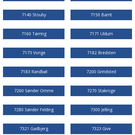
7140 Stouby
7150 Barrit
7160 Tørring
7171 Uldum
7173 Vonge
7182 Bredsten
7183 Randbøl
7200 Grindsted
7260 Sønder Omme
7270 Stakroge
7280 Sønder Felding
7300 Jelling
7321 Gadbjerg
7323 Give