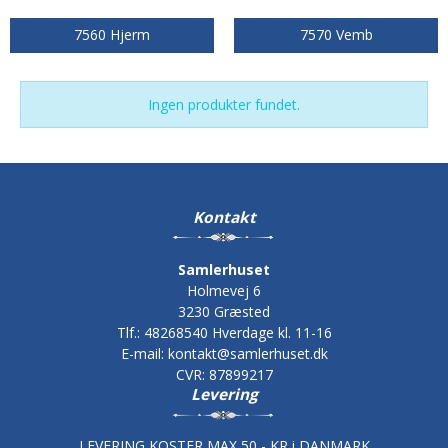
7560 Hjerm
7570 Vemb
Ingen produkter fundet.
Kontakt
Samlerhuset
Holmevej 6
3230 Græsted
Tlf.
:
48268540 Hverdage kl. 11-16
E-mail
:
kontakt@samlerhuset.dk
CVR
:
87899217
Levering
LEVERING KOSTER MAX 50,- KR i DANMARK