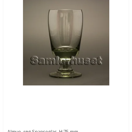
Almue, røg Snapseglas. H:75 mm.