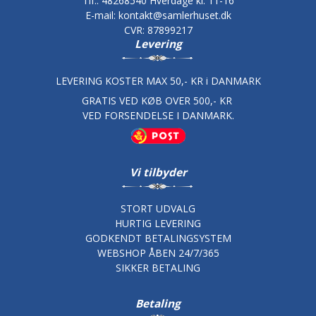
Tlf.
:
48268540 Hverdage kl. 11-16
E-mail
:
kontakt@samlerhuset.dk
CVR
:
87899217
Levering
LEVERING KOSTER MAX 50,- KR i DANMARK
GRATIS VED KØB OVER 500,- KR
VED FORSENDELSE I DANMARK.
Vi tilbyder
STORT UDVALG
HURTIG LEVERING
GODKENDT BETALINGSYSTEM
WEBSHOP ÅBEN 24/7/365
SIKKER BETALING
Betaling