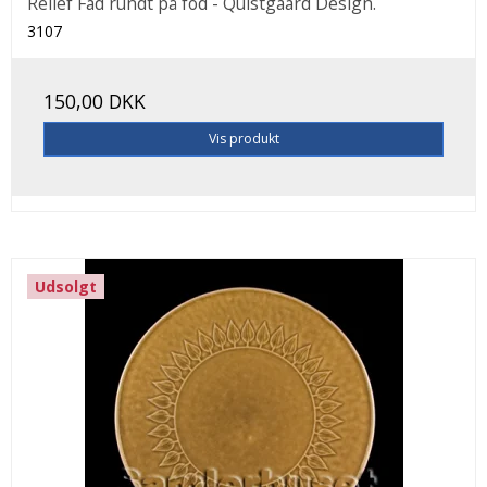
Relief Fad rundt på fod - Quistgaard Design.
3107
150,00 DKK
Vis produkt
Udsolgt