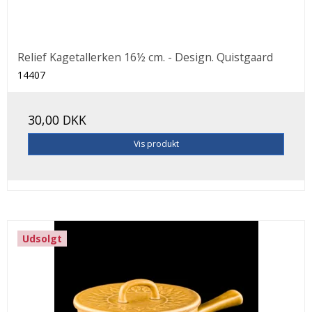
Relief Kagetallerken 16½ cm. - Design. Quistgaard
14407
30,00 DKK
Vis produkt
Udsolgt