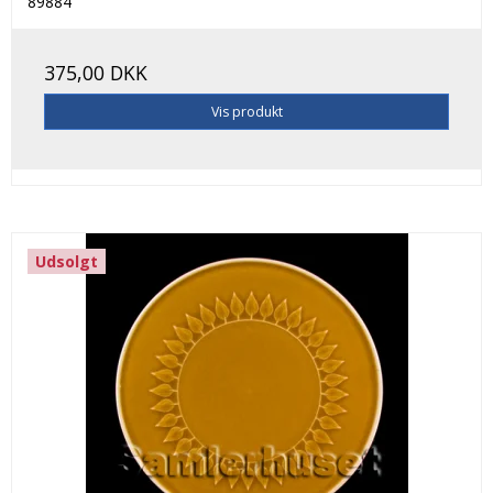
89884
375,00 DKK
Vis produkt
Udsolgt