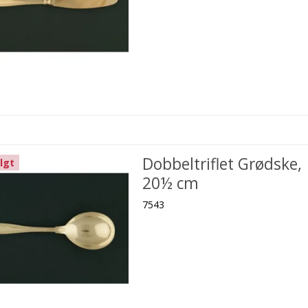
Dobbeltriflet Grødske,
lgt
20½ cm
7543