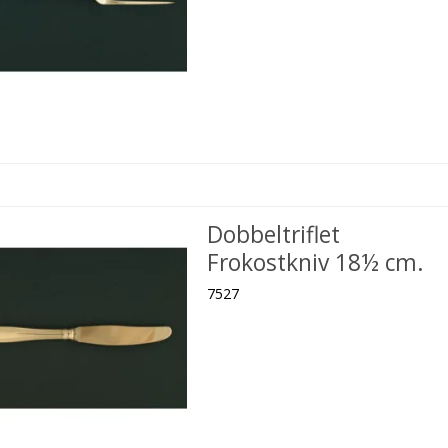
Dobbeltriflet
Frokostkniv 18½ cm.
7527