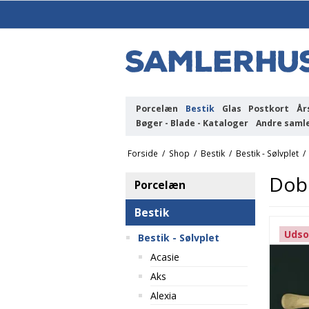
Porcelæn
Bestik
Glas
Postkort
År
Bøger - Blade - Kataloger
Andre saml
Forside
/
Shop
/
Bestik
/
Bestik - Sølvplet
/
Dobb
Porcelæn
Bestik
Udso
Bestik - Sølvplet
Acasie
Aks
Alexia