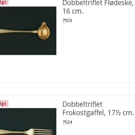
Dobbeltriflet Flødeske,
lgt
16 cm.
7553
Dobbeltriflet
lgt
Frokostgaffel, 17½ cm.
7524