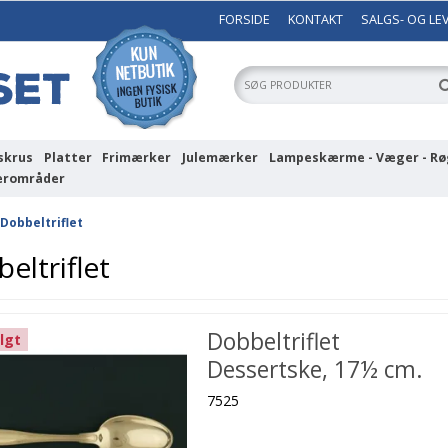
FORSIDE
KONTAKT
SALGS- OG LE
skrus
Platter
Frimærker
Julemærker
Lampeskærme - Væger - Rø
erområder
Dobbeltriflet
eltriflet
Dobbeltriflet
lgt
Dessertske, 17½ cm.
7525