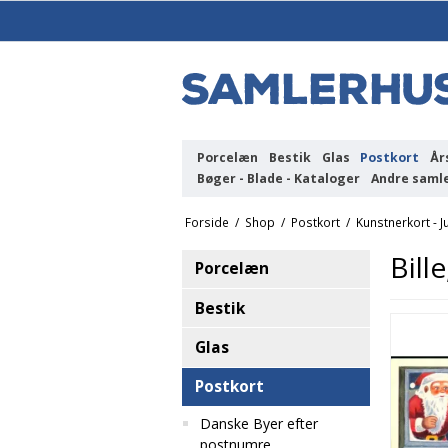
Porcelæn
Bestik
Glas
Postkort
År
Bøger - Blade - Kataloger
Andre saml
Forside
/
Shop
/
Postkort
/
Kunstnerkort - J
Bille
Porcelæn
Bestik
Glas
Postkort
Danske Byer efter
postnumre