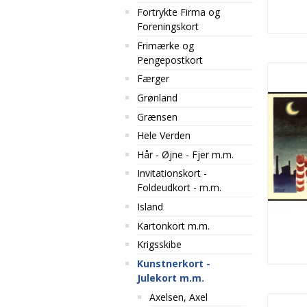
Fortrykte Firma og
Foreningskort
Frimærke og
Pengepostkort
Færger
Grønland
Grænsen
Hele Verden
Hår - Øjne - Fjer m.m.
Invitationskort -
Foldeudkort - m.m.
Island
Kartonkort m.m.
Krigsskibe
Kunstnerkort -
Julekort m.m.
Axelsen, Axel