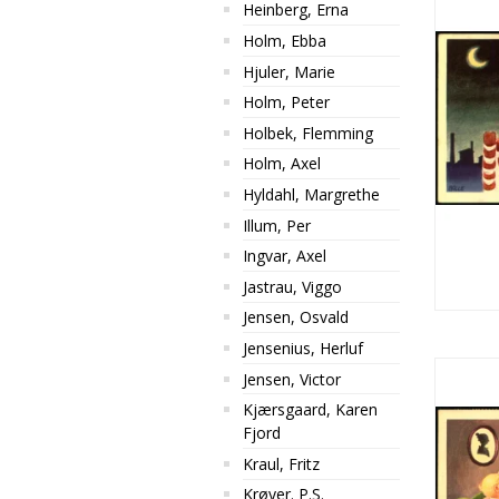
Heinberg, Erna
Holm, Ebba
Hjuler, Marie
Holm, Peter
Holbek, Flemming
Holm, Axel
Hyldahl, Margrethe
Illum, Per
Ingvar, Axel
Jastrau, Viggo
Jensen, Osvald
Jensenius, Herluf
Jensen, Victor
Kjærsgaard, Karen
Fjord
Kraul, Fritz
Krøyer. P.S.