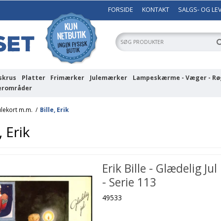
FORSIDE
KONTAKT
SALGS- OG LE
skrus
Platter
Frimærker
Julemærker
Lampeskærme - Væger - Rø
erområder
ulekort m.m.
/
Bille, Erik
, Erik
Erik Bille - Glædelig Jul
- Serie 113
49533