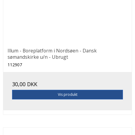
Illum - Boreplatform i Nordsøen - Dansk
sømandskirke u/n - Ubrugt
112907
30,00 DKK
Vis produkt