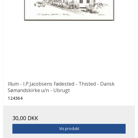
Illum - I.P.Jacobsens Fødested - Thisted - Dansk
Sømandskirke u/n - Ubrugt
124364
30,00 DKK
Vis produkt