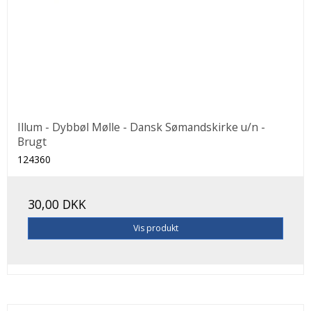
Illum - Dybbøl Mølle - Dansk Sømandskirke u/n -
Brugt
124360
30,00 DKK
Vis produkt