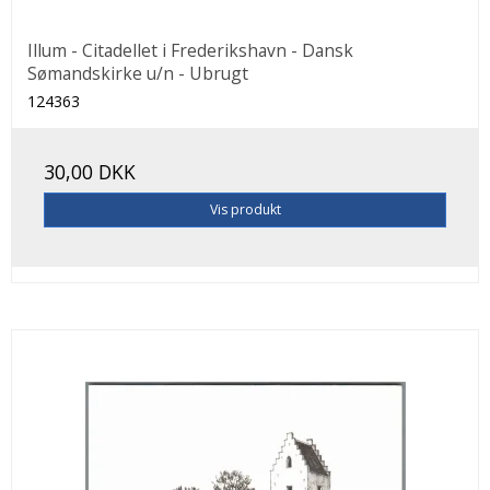
Illum - Citadellet i Frederikshavn - Dansk
Sømandskirke u/n - Ubrugt
124363
30,00 DKK
Vis produkt