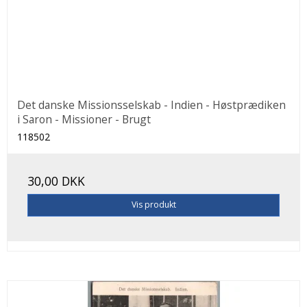
Det danske Missionsselskab - Indien - Høstprædiken
i Saron - Missioner - Brugt
118502
30,00 DKK
Vis produkt