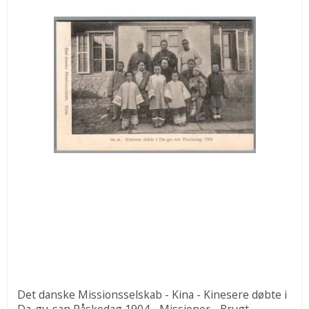
Det danske Missionsselskab - Kina - Kinesere døbte i
Da-gu-san Påskedag 1904 - Missioner - Brugt