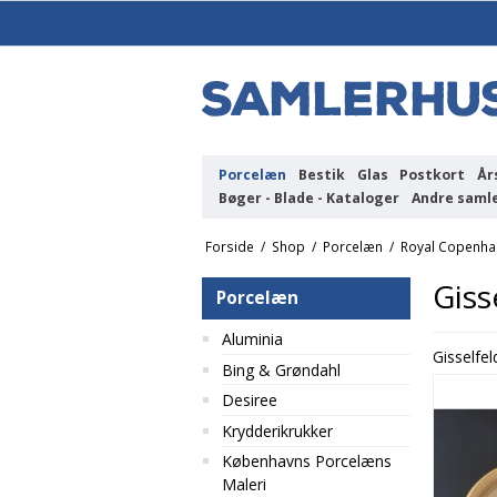
Porcelæn
Bestik
Glas
Postkort
År
Bøger - Blade - Kataloger
Andre saml
Forside
/
Shop
/
Porcelæn
/
Royal Copenh
Giss
Porcelæn
Aluminia
Gisselfe
Bing & Grøndahl
Desiree
Krydderikrukker
Københavns Porcelæns
Maleri