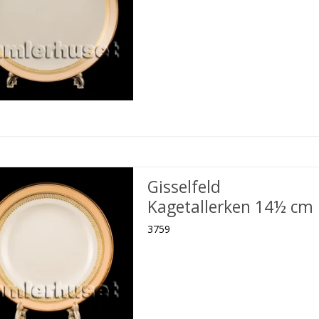
Gisselfeld
Kagetallerken 14½ cm
3759