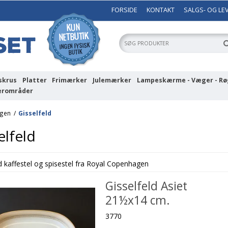
FORSIDE
KONTAKT
SALGS- OG LE
skrus
Platter
Frimærker
Julemærker
Lampeskærme - Væger - Rø
erområder
agen
/
Gisselfeld
elfeld
ld kaffestel og spisestel fra Royal Copenhagen
Gisselfeld Asiet
21½x14 cm.
3770