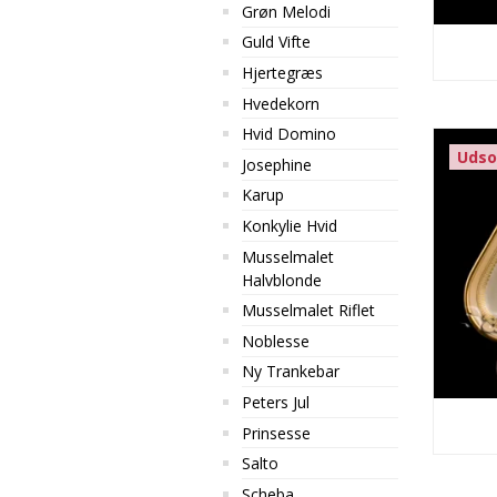
Grøn Melodi
Guld Vifte
Hjertegræs
Hvedekorn
Hvid Domino
Udso
Josephine
Karup
Konkylie Hvid
Musselmalet
Halvblonde
Musselmalet Riflet
Noblesse
Ny Trankebar
Peters Jul
Prinsesse
Salto
Scheba