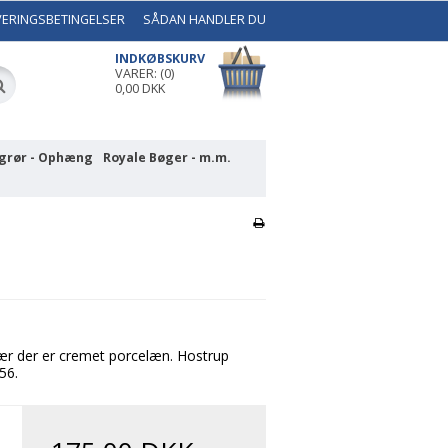
VERINGSBETINGELSER
SÅDAN HANDLER DU
INDKØBSKURV
VARER: (0)
0,00 DKK
grør - Ophæng
Royale Bøger - m.m.
ær der er cremet porcelæn. Hostrup
56.