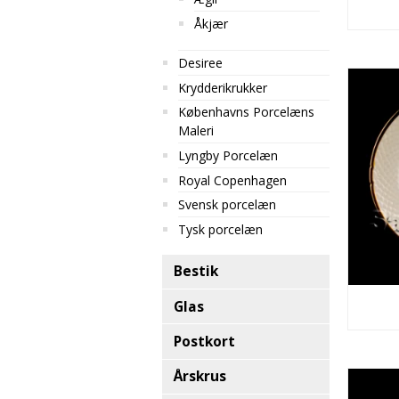
Åkjær
Desiree
Krydderikrukker
Københavns Porcelæns
Maleri
Lyngby Porcelæn
Royal Copenhagen
Svensk porcelæn
Tysk porcelæn
Bestik
Glas
Postkort
Årskrus