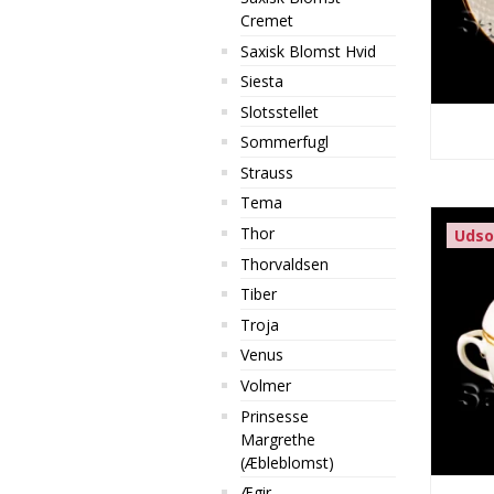
Cremet
Saxisk Blomst Hvid
Siesta
Slotsstellet
Sommerfugl
Strauss
Tema
Thor
Udso
Thorvaldsen
Tiber
Troja
Venus
Volmer
Prinsesse
Margrethe
(Æbleblomst)
Ægir