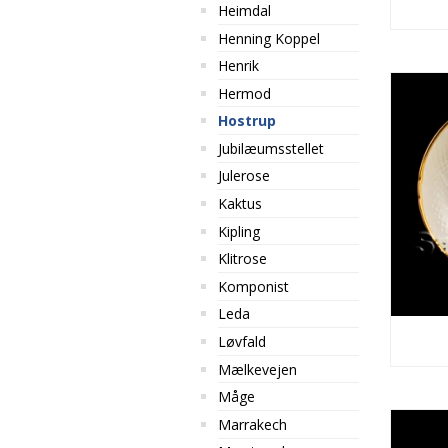
Heimdal
Henning Koppel
Henrik
Hermod
Hostrup
Jubilæumsstellet
Julerose
Kaktus
Kipling
Klitrose
Komponist
Leda
Løvfald
Mælkevejen
Måge
Marrakech