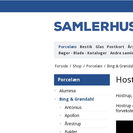
Porcelæn
Bestik
Glas
Postkort
År
Bøger - Blade - Kataloger
Andre saml
Forside
/
Shop
/
Porcelæn
/
Bing & Grønda
Hos
Porcelæn
Aluminia
Hostrup,
Bing & Grøndahl
Hostrup 
Antonius
forveksl
Apollon
Årestrup
Balder