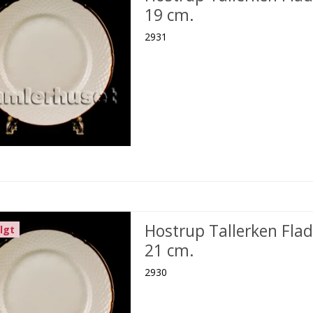
19 cm.
2931
Hostrup Tallerken Flad
lgt
21 cm.
2930