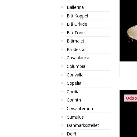
Ballerina
Blå Koppel
Blå Orkide
Blå Tone
Blåmalet
Brudeslør
Casablanca
Columbia
Convalla
Copelia
Cordial
Udso
Corinth
Crysantemum
Cumulus
Danmarksstellet
Delfi