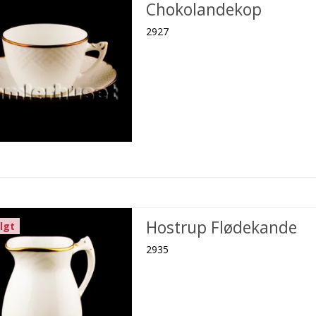
Chokolandekop
2927
Hostrup Flødekande
lgt
2935