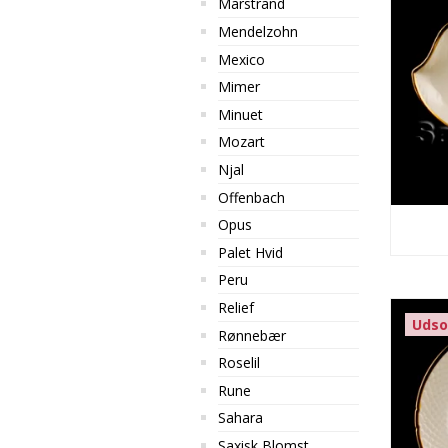
Marstrand
Mendelzohn
Mexico
Mimer
Minuet
Mozart
Njal
Offenbach
Opus
Palet Hvid
Peru
Relief
Udso
Rønnebær
Roselil
Rune
Sahara
Saxisk Blomst