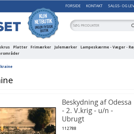
FORSIDE
KONTAKT
SALGS- OG LE
skrus
Platter
Frimærker
Julemærker
Lampeskærme - Væger - Rø
erområder
kraine
aine
Beskydning af Odessa
- 2. V.krig - u/n -
Ubrugt
112788