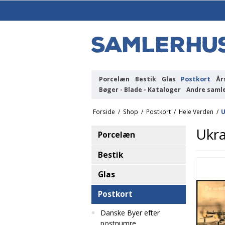
Porcelæn
Bestik
Glas
Postkort
År
Bøger - Blade - Kataloger
Andre saml
Forside
/
Shop
/
Postkort
/
Hele Verden
/
U
Ukr
Porcelæn
Bestik
Glas
Postkort
Danske Byer efter
postnumre