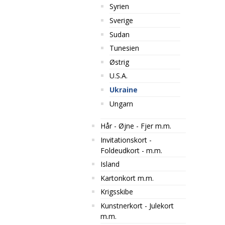
Syrien
Sverige
Sudan
Tunesien
Østrig
U.S.A.
Ukraine
Ungarn
Hår - Øjne - Fjer m.m.
Invitationskort -
Foldeudkort - m.m.
Island
Kartonkort m.m.
Krigsskibe
Kunstnerkort - Julekort
m.m.