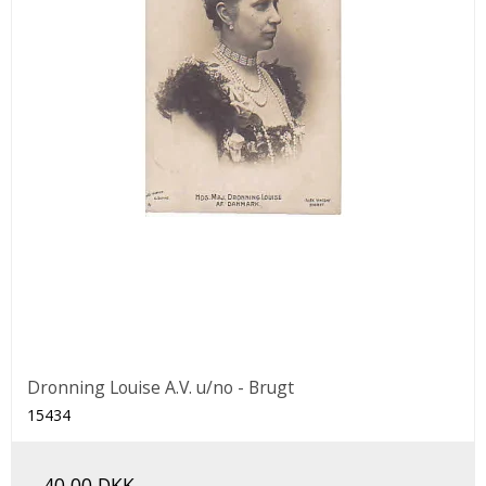
Dronning Louise A.V. u/no - Brugt
15434
40,00 DKK