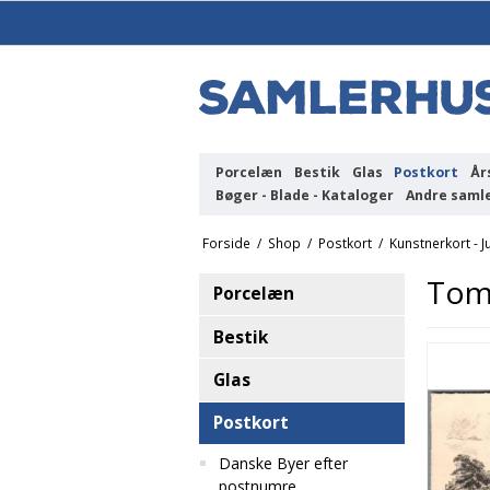
Porcelæn
Bestik
Glas
Postkort
År
Bøger - Blade - Kataloger
Andre saml
Forside
/
Shop
/
Postkort
/
Kunstnerkort - J
Tom-
Porcelæn
Bestik
Glas
Postkort
Danske Byer efter
postnumre