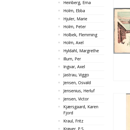
Heinberg, Erna
Holm, Ebba
Hjuler, Marie
Holm, Peter
Holbek, Flemming
Holm, Axel
Hyldahl, Margrethe
Illum, Per
Ingvar, Axel
Jastrau, Viggo
Jensen, Osvald
Jensenius, Herluf
Jensen, Victor
Kjærsgaard, Karen
Fjord
Kraul, Fritz
Krøyer. P.S.