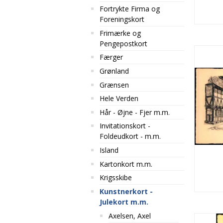
Fortrykte Firma og
Foreningskort
Frimærke og
Pengepostkort
Færger
Grønland
Grænsen
Hele Verden
Hår - Øjne - Fjer m.m.
Invitationskort -
Foldeudkort - m.m.
Island
Kartonkort m.m.
Krigsskibe
Kunstnerkort -
Julekort m.m.
Axelsen, Axel