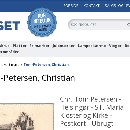
FORSIDE
KONTAKT
SALGS- OG LE
skrus
Platter
Frimærker
Julemærker
Lampeskærme - Væger - Rø
erområder
ulekort m.m.
/
Tom-Petersen, Christian
Petersen, Christian
Chr. Tom Petersen -
Helsingør - ST. Maria
Kloster og Kirke -
Postkort - Ubrugt