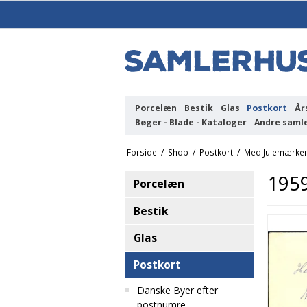
Porcelæn
Bestik
Glas
Postkort
År
Bøger - Blade - Kataloger
Andre saml
Forside
/
Shop
/
Postkort
/
Med Julemærke
195
Porcelæn
Bestik
Glas
Postkort
Danske Byer efter
postnumre