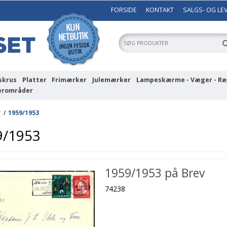
FORSIDE
KONTAKT
SALGS- OG LE
skrus
Platter
Frimærker
Julemærker
Lampeskærme - Væger - Rø
erområder
r
/
1959/1953
9/1953
1959/1953 på Brev
74238