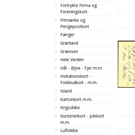
Fortrykte Firma og
Foreningskort
Frimærke og
Pengepostkort
Færger
Grønland
Grænsen
Hele Verden
Hår - Øjne - Fjer m.m.
Invitationskort -
Foldeudkort - m.m.
Island
Kartonkort m.m.
Krigsskibe
Kunstnerkort - Julekort
m.m.
Luftskibe